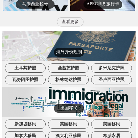
马来西亚税号
APEC商务旅行卡
查看更多
海外身份规划
土耳其护照
圣基茨护照
多米尼克护照
瓦努阿图护照
格林纳达护照
圣卢西亚护照
出国移民
新加坡移民
英国移民
美国移民
加拿大移民
澳大利亚移民
希腊永居