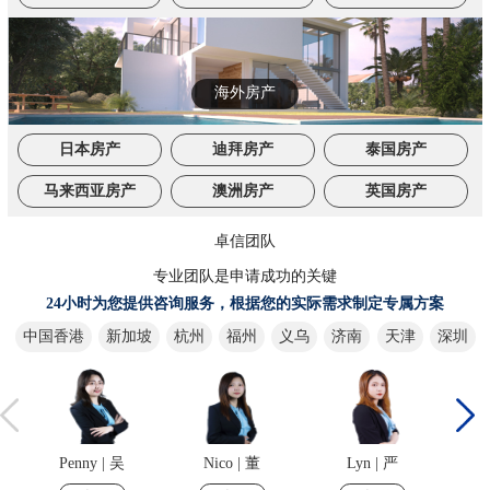
海外房产
日本房产
迪拜房产
泰国房产
马来西亚房产
澳洲房产
英国房产
卓信团队
专业团队是申请成功的关键
24小时为您提供咨询服务，根据您的实际需求制定专属方案
中国香港
新加坡
杭州
福州
义乌
济南
天津
深圳
Penny | 吴
Nico | 董
Lyn | 严
C