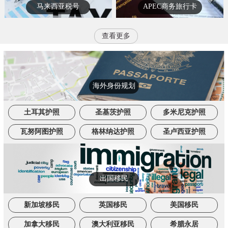
马来西亚税号
APEC商务旅行卡
查看更多
海外身份规划
土耳其护照
圣基茨护照
多米尼克护照
瓦努阿图护照
格林纳达护照
圣卢西亚护照
出国移民
新加坡移民
英国移民
美国移民
加拿大移民
澳大利亚移民
希腊永居