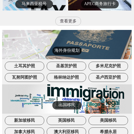
马来西亚税号
APEC商务旅行卡
查看更多
海外身份规划
土耳其护照
圣基茨护照
多米尼克护照
瓦努阿图护照
格林纳达护照
圣卢西亚护照
出国移民
新加坡移民
英国移民
美国移民
加拿大移民
澳大利亚移民
希腊永居