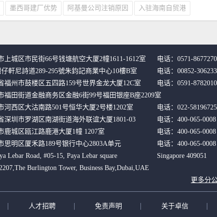
墨西哥建厂优势
阿基曼公司注销原因
入驻海南自贸港
上城区市民街66号钱塘航空大厦2幢1611-1612室 
电话：0571-8677270
灣仔軒尼詩道289-295號朱鈞記商業中心10樓B室 
电话：00852-306233
省福州市鼓楼区五四路159号世界金龙大厦12C室
电话：0591-8782010
福田街道金融商务区金融6街99号福田银座B座2209室 
河西区大沽南路501号恒华大厦2号楼1202室
电话：0579-8526840
电话：022-58196725
省深圳市罗湖区南湖街道海外联谊大厦1801-03
电话：400-065-0008
鹿城区瓯江路鹿港大厦1幢 1207室
电话：400-065-0008
思明区厦禾路189号银行中心2803A单元
电话：400-065-0008
bar Road, #05-15, Paya Lebar square 
Singapore 409051
7,The Burlington Tower, Business Bay,Dubai,UAE
更多分
人才招聘
免责声明
关于卓信