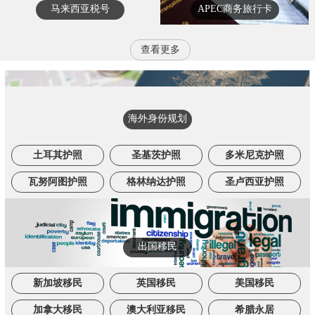
马来西亚税号
APEC商务旅行卡
查看更多
海外身份规划
土耳其护照
圣基茨护照
多米尼克护照
瓦努阿图护照
格林纳达护照
圣卢西亚护照
出国移民
新加坡移民
英国移民
美国移民
加拿大移民
澳大利亚移民
希腊永居