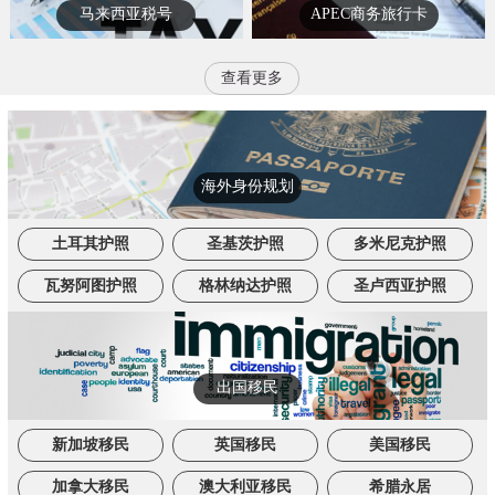
马来西亚税号
APEC商务旅行卡
查看更多
海外身份规划
土耳其护照
圣基茨护照
多米尼克护照
瓦努阿图护照
格林纳达护照
圣卢西亚护照
出国移民
新加坡移民
英国移民
美国移民
加拿大移民
澳大利亚移民
希腊永居