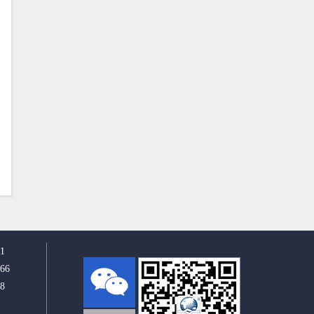
1
66
8