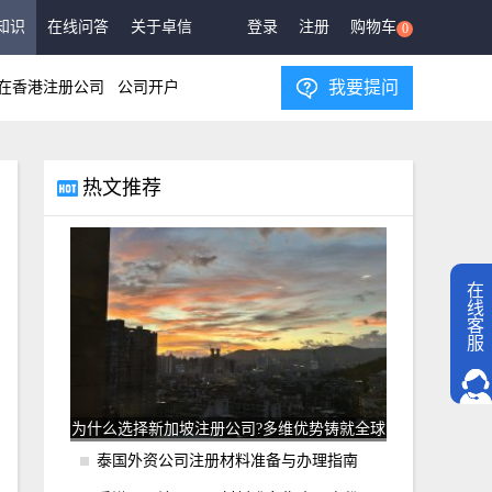
知识
在线问答
关于卓信
登录
注册
购物车
0
我要提问
在香港注册公司
公司开户
热文推荐
在
线
客
服
为什么选择新加坡注册公司?多维优势铸就全球
营商高地
泰国外资公司注册材料准备与办理指南