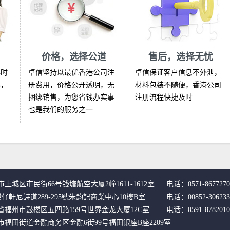
价格，选择公道
售后，选择无忧
小时
卓信坚持以最优香港公司注
卓信保证客户信息不外泄，
办，
册费用，价格公开透明，无
材料包装不随便，香港公司
捆绑销售，为您省钱办实事
注册流程快捷及时
也是我们的服务之一
上城区市民街66号钱塘航空大厦2幢1611-1612室 
电话：0571-8677270
灣仔軒尼詩道289-295號朱鈞記商業中心10樓B室 
电话：00852-306233
省福州市鼓楼区五四路159号世界金龙大厦12C室
电话：0591-8782010
福田街道金融商务区金融6街99号福田银座B座2209室 