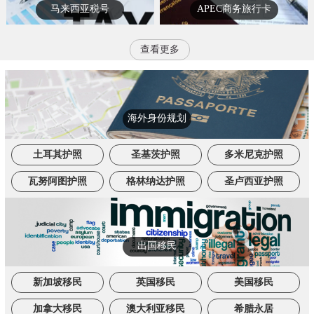
马来西亚税号
APEC商务旅行卡
查看更多
海外身份规划
土耳其护照
圣基茨护照
多米尼克护照
瓦努阿图护照
格林纳达护照
圣卢西亚护照
出国移民
新加坡移民
英国移民
美国移民
加拿大移民
澳大利亚移民
希腊永居