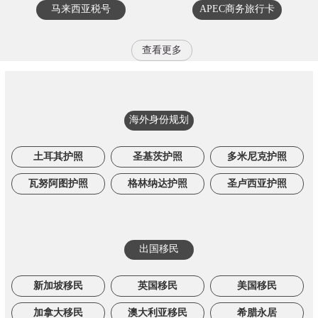
马来西亚税号
APEC商务旅行卡
查看更多
海外身份规划
土耳其护照
圣基茨护照
多米尼克护照
瓦努阿图护照
格林纳达护照
圣卢西亚护照
出国移民
新加坡移民
英国移民
美国移民
加拿大移民
澳大利亚移民
希腊永居