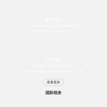
海外个人户
与境内外各大银行合作，拥有专属
开户通道，开户快人一步
个体户结汇
专业办理义乌/石狮个体户结汇
账户，轻松解决外贸收汇和大额结汇问题
查看更多
国际税务