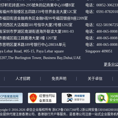
灣仔軒尼詩道289-295號朱鈞記商業中心10樓B室 
电话：00852-306233
省福州市鼓楼区五四路159号世界金龙大厦12C室
电话：0591-8782010
福田街道金融商务区金融6街99号福田银座B座2209室 
河西区大沽南路501号恒华大厦2号楼1202室
电话：0579-8526840
电话：022-58196725
省深圳市罗湖区南湖街道海外联谊大厦1801-03
电话：400-065-0008
鹿城区瓯江路鹿港大厦1幢 1207室
电话：400-065-0008
思明区厦禾路189号银行中心2803A单元
电话：400-065-0008
bar Road, #05-15, Paya Lebar square 
Singapore 409051
7,The Burlington Tower, Business Bay,Dubai,UAE
更多分
人才招聘
免责声明
关于卓信
yright © 2016-
2026 卓信企业版权所有
浙ICP备15017268号-2
浙公网安备330104020018
业提供代理注册香港公司、香港银行开户等服务，是
香港公司注册
一站式企业服务机