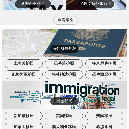
马来西亚税号
APEC商务旅行卡
查看更多
海外身份规划
土耳其护照
圣基茨护照
多米尼克护照
瓦努阿图护照
格林纳达护照
圣卢西亚护照
出国移民
新加坡移民
英国移民
美国移民
加拿大移民
澳大利亚移民
希腊永居