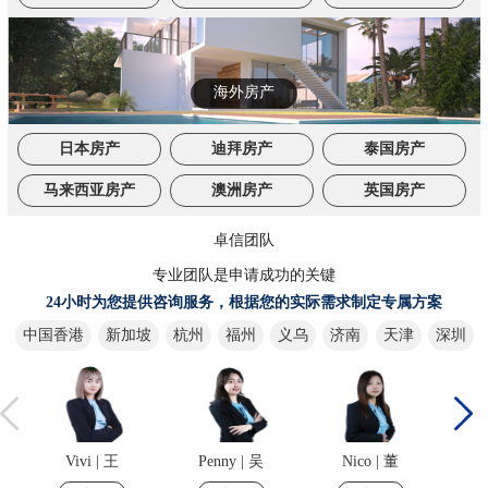
海外房产
日本房产
迪拜房产
泰国房产
马来西亚房产
澳洲房产
英国房产
卓信团队
专业团队是申请成功的关键
24小时为您提供咨询服务，根据您的实际需求制定专属方案
中国香港
新加坡
杭州
福州
义乌
济南
天津
深圳
Penny | 吴
Nico | 董
Lyn | 严
C